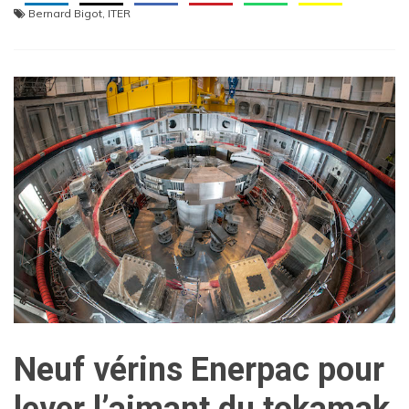
Bernard Bigot
,
ITER
Neuf vérins Enerpac pour
lever l’aimant du tokamak