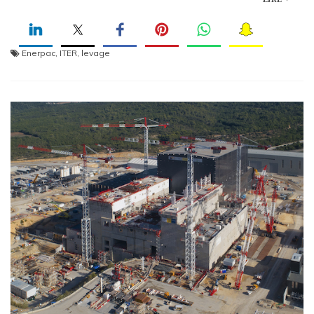
Enerpac
,
ITER
,
levage