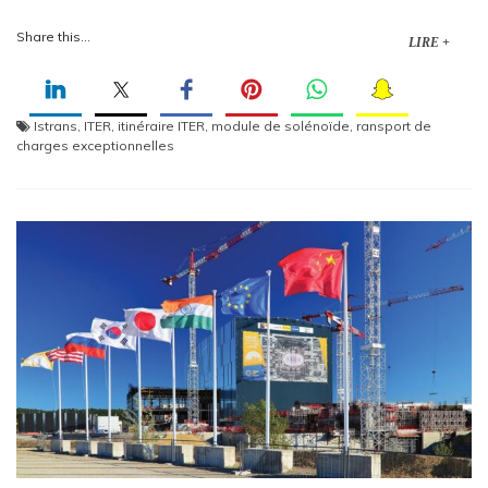
Share this...
LIRE +
Istrans
,
ITER
,
itinéraire ITER
,
module de solénoïde
,
ransport de
charges exceptionnelles