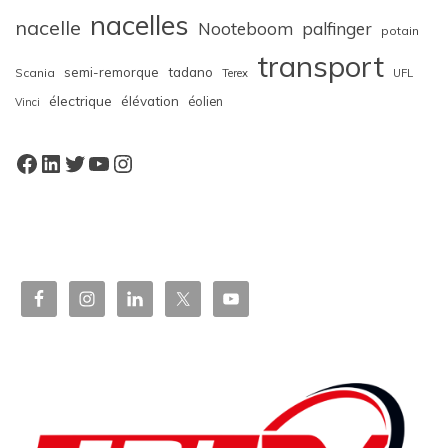
nacelles
nacelle
Nooteboom
palfinger
potain
transport
semi-remorque
tadano
Scania
Terex
UFL
électrique
élévation
éolien
Vinci
Facebook
LinkedIn
Twitter
YouTube
Instagram
W
or
dP
re
ss
bo
oki
ng
ca
le
nd
ar
pl
ugi
n