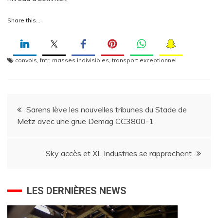
Share this…
convois
,
fntr
,
masses indivisibles
,
transport exceptionnel
Navigation
Sarens lève les nouvelles tribunes du Stade de
Metz avec une grue Demag CC3800-1
de
l’article
Sky accès et XL Industries se rapprochent
LES DERNIÈRES NEWS