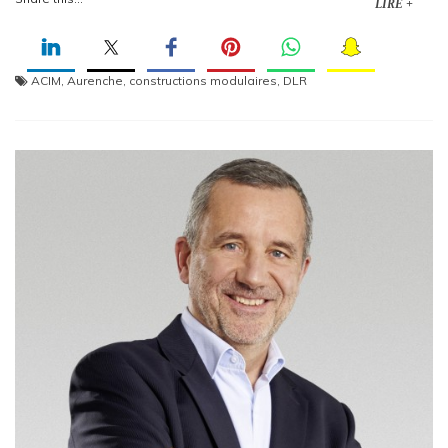
LIRE +
ACIM
,
Aurenche
,
constructions modulaires
,
DLR