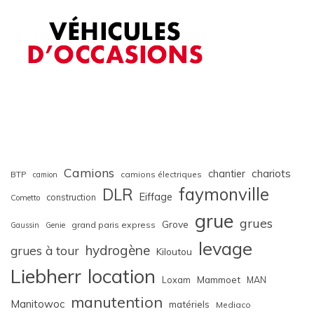
Camions
chariots
chantier
BTP
camions électriques
camion
faymonville
DLR
Eiffage
construction
Cometto
grue
grues
Grove
grand paris express
Gaussin
Genie
levage
hydrogène
grues à tour
Kiloutou
Liebherr
location
Loxam
Mammoet
MAN
manutention
Manitowoc
matériels
Mediaco