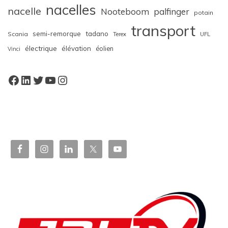
nacelles
nacelle
Nooteboom
palfinger
potain
transport
semi-remorque
tadano
Scania
Terex
UFL
électrique
élévation
éolien
Vinci
Facebook
LinkedIn
Twitter
YouTube
Instagram
W
or
dP
re
ss
bo
oki
ng
ca
le
nd
ar
pl
ugi
n