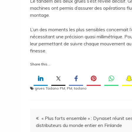
Le tandem des deux grues s’est révélé décisif. Gr
machines ont permis d’assurer des opérations flu
montage.
L’un des moments les plus sensibles concernait l
nécessitant une précision quasi millimétrique. Po
leur permettant de suivre chaque mouvement au 
finesse.
Share this…
grues Tadano PM
,
PM
,
tadano
Navigation
« Plus forts ensemble » : Dynaset réunit se
distributeurs du monde entier en Finlande
de