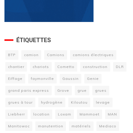
ÉTIQUETTES
BTP
camion
Camions
camions électriques
chantier
chariots
Cometto
construction
DLR
Eiffage
faymonville
Gaussin
Genie
grand paris express
Grove
grue
grues
grues à tour
hydrogène
Kiloutou
levage
Liebherr
location
Loxam
Mammoet
MAN
Manitowoc
manutention
matériels
Mediaco