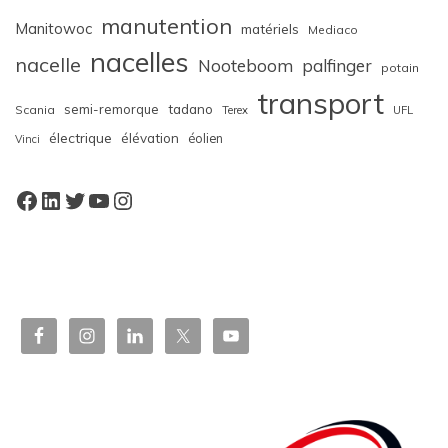
manutention
Manitowoc
matériels
Mediaco
nacelles
nacelle
Nooteboom
palfinger
potain
transport
semi-remorque
tadano
Scania
Terex
UFL
électrique
élévation
éolien
Vinci
Facebook
LinkedIn
Twitter
YouTube
Instagram
W
or
dP
re
ss
bo
oki
ng
ca
le
nd
ar
pl
ugi
n