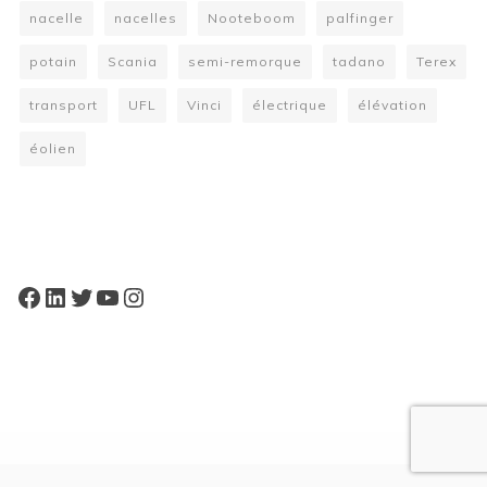
nacelle
nacelles
Nooteboom
palfinger
potain
Scania
semi-remorque
tadano
Terex
transport
UFL
Vinci
électrique
élévation
éolien
W
or
dP
re
ss
bo
oki
ng
ca
le
nd
ar
pl
Facebook
LinkedIn
Twitter
YouTube
Instagram
ugi
n