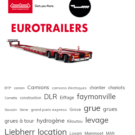
Camions
chariots
chantier
BTP
camions électriques
camion
faymonville
DLR
Eiffage
construction
Cometto
grue
grues
Grove
grand paris express
Gaussin
Genie
levage
hydrogène
grues à tour
Kiloutou
Liebherr
location
Loxam
Mammoet
MAN