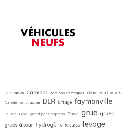
Camions
chariots
chantier
BTP
camions électriques
camion
faymonville
DLR
Eiffage
construction
Cometto
grue
grues
Grove
grand paris express
Gaussin
Genie
levage
hydrogène
grues à tour
Kiloutou