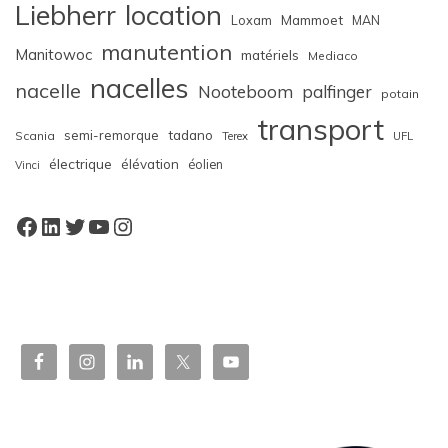
Liebherr
location
Loxam
Mammoet
MAN
manutention
Manitowoc
matériels
Mediaco
nacelles
nacelle
Nooteboom
palfinger
potain
transport
semi-remorque
tadano
Scania
Terex
UFL
électrique
élévation
éolien
Vinci
Facebook
LinkedIn
Twitter
YouTube
Instagram
W
or
dP
re
ss
bo
oki
ng
ca
le
nd
ar
pl
ugi
n