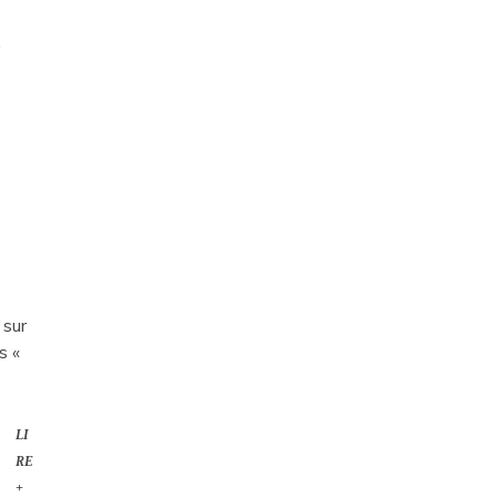
e
 sur
s «
LI
RE
+