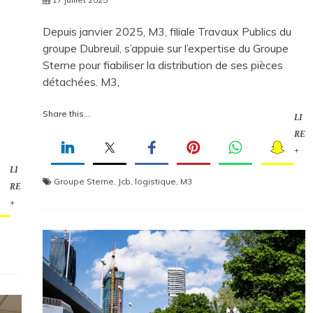
Depuis janvier 2025, M3, filiale Travaux Publics du
groupe Dubreuil, s’appuie sur l’expertise du Groupe
Sterne pour fiabiliser la distribution de ses pièces
détachées. M3,
Share this...
LI
RE
+
LI
Groupe Sterne
,
Jcb
,
logistique
,
M3
RE
+