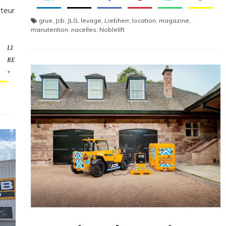
oteur
grue
,
Jcb
,
JLG
,
levage
,
Liebherr
,
location
,
magazine
,
manutention
,
nacelles
,
Noblelift
LI
RE
+