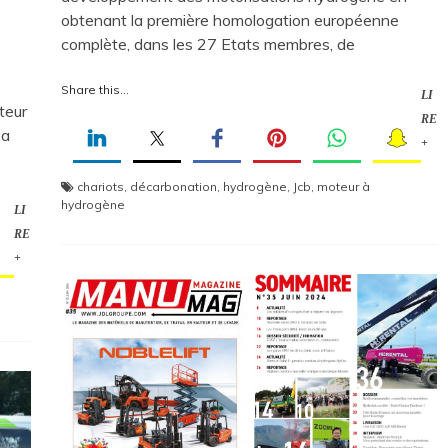
obtenant la première homologation européenne
complète, dans les 27 Etats membres, de
Share this...
LI
teur
RE
 a
+
chariots
,
décarbonation
,
hydrogène
,
Jcb
,
moteur à
hydrogène
LI
RE
+