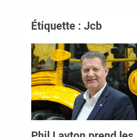
Étiquette :
Jcb
Phil Layton prend les