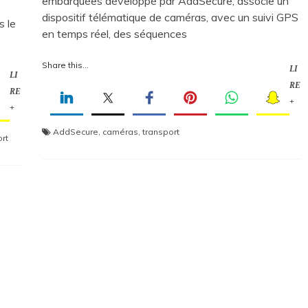
embarquées développé par AddSecure, associe un
dispositif télématique de caméras, avec un suivi GPS
s le
en temps réel, des séquences
Share this...
LI
LI
RE
RE
+
+
AddSecure
,
caméras
,
transport
rt