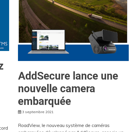
z
AddSecure lance une
nouvelle camera
embarquée
3 septembre 2021
RoadView, le nouveau système de caméras
cord