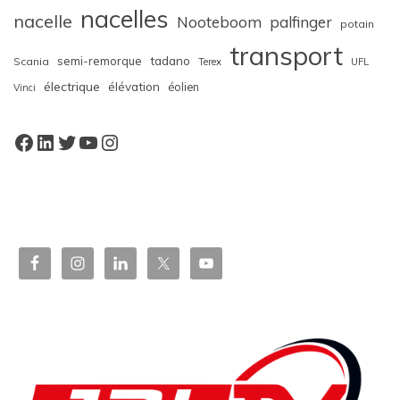
nacelles
nacelle
Nooteboom
palfinger
potain
transport
semi-remorque
tadano
Scania
Terex
UFL
électrique
élévation
éolien
Vinci
Facebook
LinkedIn
Twitter
YouTube
Instagram
W
or
dP
re
ss
bo
oki
ng
ca
le
nd
ar
pl
ugi
n