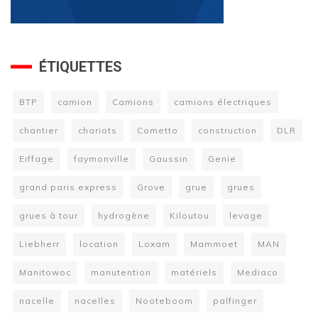
ÉTIQUETTES
BTP
camion
Camions
camions électriques
chantier
chariots
Cometto
construction
DLR
Eiffage
faymonville
Gaussin
Genie
grand paris express
Grove
grue
grues
grues à tour
hydrogène
Kiloutou
levage
Liebherr
location
Loxam
Mammoet
MAN
Manitowoc
manutention
matériels
Mediaco
nacelle
nacelles
Nooteboom
palfinger