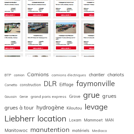
Camions
chariots
chantier
BTP
camions électriques
camion
faymonville
DLR
Eiffage
construction
Cometto
grue
grues
Grove
grand paris express
Gaussin
Genie
levage
hydrogène
grues à tour
Kiloutou
Liebherr
location
Loxam
Mammoet
MAN
manutention
Manitowoc
matériels
Mediaco