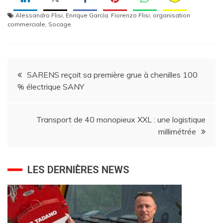
Alessandro Flisi
,
Enrique García
,
Fiorenzo Flisi
,
organisation
commerciale
,
Socage
Navigation
SARENS reçoit sa première grue à chenilles 100
% électrique SANY
de
l’article
Transport de 40 monopieux XXL : une logistique
millimétrée
LES DERNIÈRES NEWS