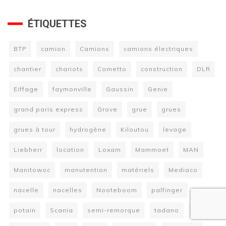
ÉTIQUETTES
BTP
camion
Camions
camions électriques
chantier
chariots
Cometto
construction
DLR
Eiffage
faymonville
Gaussin
Genie
grand paris express
Grove
grue
grues
grues à tour
hydrogène
Kiloutou
levage
Liebherr
location
Loxam
Mammoet
MAN
Manitowoc
manutention
matériels
Mediaco
nacelle
nacelles
Nooteboom
palfinger
potain
Scania
semi-remorque
tadano
Terex