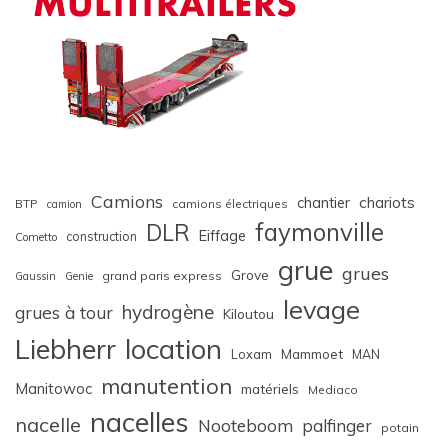
Camions
chariots
chantier
BTP
camions électriques
camion
faymonville
DLR
Eiffage
construction
Cometto
grue
grues
Grove
grand paris express
Gaussin
Genie
levage
hydrogène
grues à tour
Kiloutou
Liebherr
location
Loxam
Mammoet
MAN
manutention
Manitowoc
matériels
Mediaco
nacelles
nacelle
Nooteboom
palfinger
potain