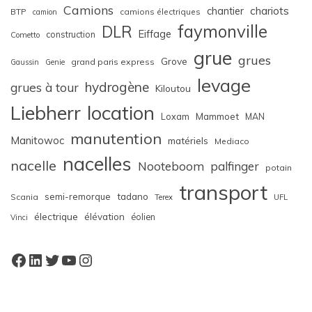
Camions
chariots
chantier
BTP
camions électriques
camion
faymonville
DLR
Eiffage
construction
Cometto
grue
grues
Grove
grand paris express
Gaussin
Genie
levage
hydrogène
grues à tour
Kiloutou
Liebherr
location
Loxam
Mammoet
MAN
manutention
Manitowoc
matériels
Mediaco
nacelles
nacelle
Nooteboom
palfinger
potain
transport
semi-remorque
tadano
Scania
Terex
UFL
électrique
élévation
éolien
Vinci
Facebook
LinkedIn
Twitter
YouTube
Instagram