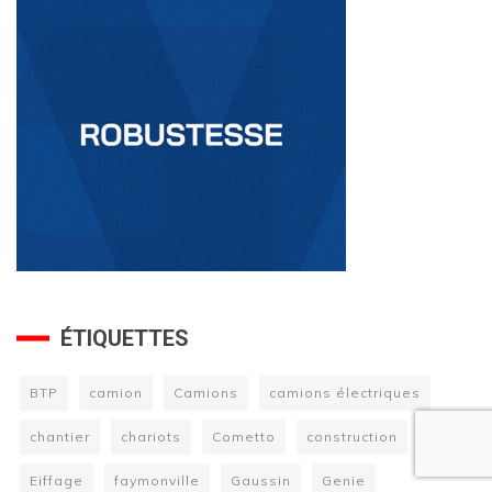
ÉTIQUETTES
BTP
camion
Camions
camions électriques
chantier
chariots
Cometto
construction
DLR
Eiffage
faymonville
Gaussin
Genie