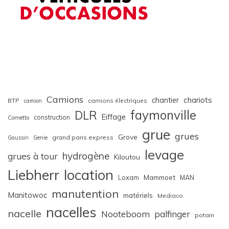
Camions
chariots
chantier
BTP
camions électriques
camion
faymonville
DLR
Eiffage
construction
Cometto
grue
grues
Grove
grand paris express
Gaussin
Genie
levage
hydrogène
grues à tour
Kiloutou
Liebherr
location
Loxam
Mammoet
MAN
manutention
Manitowoc
matériels
Mediaco
nacelles
nacelle
Nooteboom
palfinger
potain