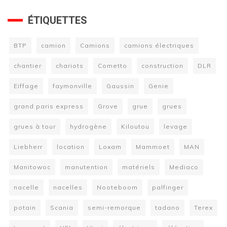
ÉTIQUETTES
BTP
camion
Camions
camions électriques
chantier
chariots
Cometto
construction
DLR
Eiffage
faymonville
Gaussin
Genie
grand paris express
Grove
grue
grues
grues à tour
hydrogène
Kiloutou
levage
Liebherr
location
Loxam
Mammoet
MAN
Manitowoc
manutention
matériels
Mediaco
nacelle
nacelles
Nooteboom
palfinger
potain
Scania
semi-remorque
tadano
Terex