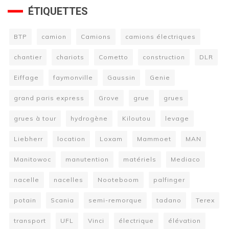
ÉTIQUETTES
BTP
camion
Camions
camions électriques
chantier
chariots
Cometto
construction
DLR
Eiffage
faymonville
Gaussin
Genie
grand paris express
Grove
grue
grues
grues à tour
hydrogène
Kiloutou
levage
Liebherr
location
Loxam
Mammoet
MAN
Manitowoc
manutention
matériels
Mediaco
nacelle
nacelles
Nooteboom
palfinger
potain
Scania
semi-remorque
tadano
Terex
transport
UFL
Vinci
électrique
élévation