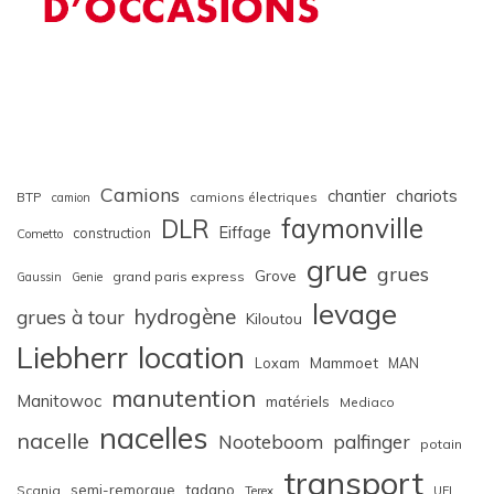
Camions
chariots
chantier
BTP
camions électriques
camion
faymonville
DLR
Eiffage
construction
Cometto
grue
grues
Grove
grand paris express
Gaussin
Genie
levage
hydrogène
grues à tour
Kiloutou
Liebherr
location
Loxam
Mammoet
MAN
manutention
Manitowoc
matériels
Mediaco
nacelles
nacelle
Nooteboom
palfinger
potain
transport
semi-remorque
tadano
Scania
Terex
UFL