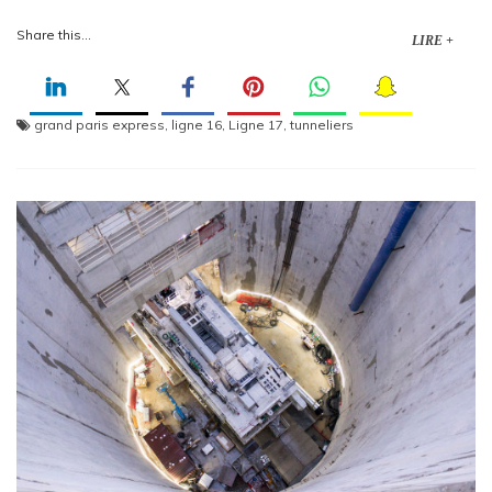
Share this...
LIRE +
grand paris express
,
ligne 16
,
Ligne 17
,
tunneliers