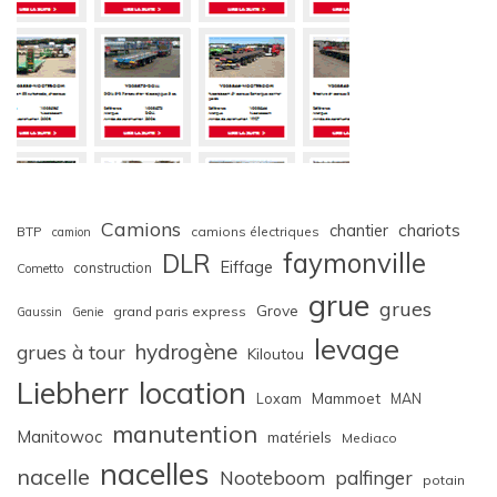
Camions
chariots
chantier
BTP
camions électriques
camion
faymonville
DLR
Eiffage
construction
Cometto
grue
grues
Grove
grand paris express
Gaussin
Genie
levage
hydrogène
grues à tour
Kiloutou
Liebherr
location
Loxam
Mammoet
MAN
manutention
Manitowoc
matériels
Mediaco
nacelles
nacelle
Nooteboom
palfinger
potain