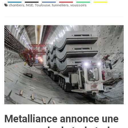
chantiers
,
NGE
,
Toulouse
,
tunneliers
,
voussoirs
Metalliance annonce une