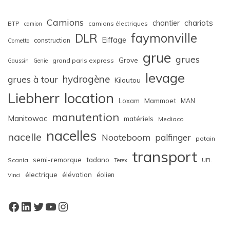
Camions
chariots
chantier
BTP
camions électriques
camion
faymonville
DLR
Eiffage
construction
Cometto
grue
grues
Grove
grand paris express
Gaussin
Genie
levage
hydrogène
grues à tour
Kiloutou
Liebherr
location
Loxam
Mammoet
MAN
manutention
Manitowoc
matériels
Mediaco
nacelles
nacelle
Nooteboom
palfinger
potain
transport
semi-remorque
tadano
Scania
Terex
UFL
électrique
élévation
éolien
Vinci
Facebook
LinkedIn
Twitter
YouTube
Instagram