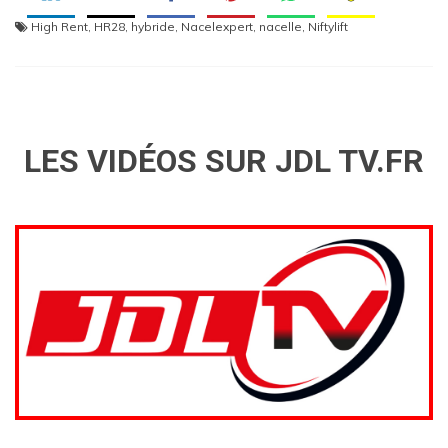
High Rent
,
HR28
,
hybride
,
Nacelexpert
,
nacelle
,
Niftylift
LES VIDÉOS SUR JDL TV.FR