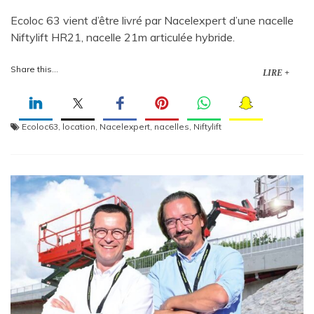
Ecoloc 63 vient d’être livré par Nacelexpert d’une nacelle
Niftylift HR21, nacelle 21m articulée hybride.
Share this...
LIRE +
Ecoloc63
,
location
,
Nacelexpert
,
nacelles
,
Niftylift