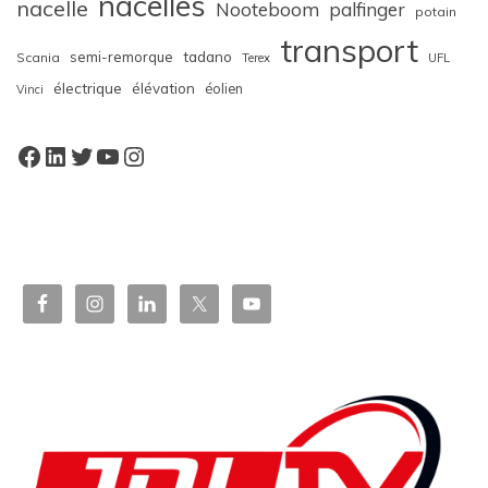
nacelles
nacelle
Nooteboom
palfinger
potain
transport
semi-remorque
tadano
Scania
Terex
UFL
électrique
élévation
éolien
Vinci
Facebook
LinkedIn
Twitter
YouTube
Instagram
W
or
dP
re
ss
bo
oki
ng
ca
le
nd
ar
pl
ugi
n