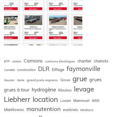
Camions
chariots
chantier
BTP
camions électriques
camion
faymonville
DLR
Eiffage
construction
Cometto
grue
grues
Grove
grand paris express
Gaussin
Genie
levage
hydrogène
grues à tour
Kiloutou
Liebherr
location
Loxam
Mammoet
MAN
manutention
Manitowoc
matériels
Mediaco