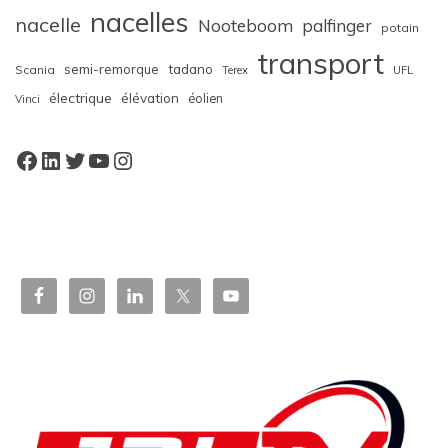
nacelles
nacelle
Nooteboom
palfinger
potain
transport
semi-remorque
tadano
Scania
Terex
UFL
électrique
élévation
éolien
Vinci
Facebook
LinkedIn
Twitter
YouTube
Instagram
W
or
dP
re
ss
bo
oki
ng
ca
le
nd
ar
pl
ugi
n