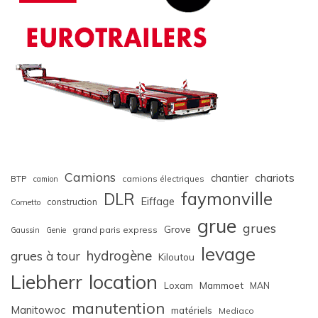
Camions
chariots
chantier
BTP
camions électriques
camion
faymonville
DLR
Eiffage
construction
Cometto
grue
grues
Grove
grand paris express
Gaussin
Genie
levage
hydrogène
grues à tour
Kiloutou
Liebherr
location
Loxam
Mammoet
MAN
manutention
Manitowoc
matériels
Mediaco