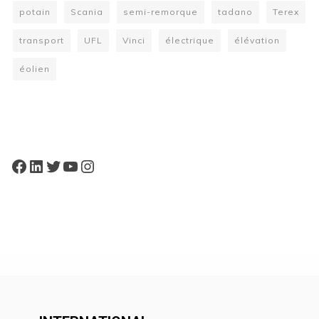
potain
Scania
semi-remorque
tadano
Terex
transport
UFL
Vinci
électrique
élévation
éolien
W
or
dP
re
ss
bo
oki
ng
ca
le
nd
ar
pl
Facebook
LinkedIn
Twitter
YouTube
Instagram
ugi
n