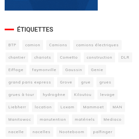
ÉTIQUETTES
BTP
camion
Camions
camions électriques
chantier
chariots
Cometto
construction
DLR
Eiffage
faymonville
Gaussin
Genie
grand paris express
Grove
grue
grues
grues à tour
hydrogène
Kiloutou
levage
Liebherr
location
Loxam
Mammoet
MAN
Manitowoc
manutention
matériels
Mediaco
nacelle
nacelles
Nooteboom
palfinger