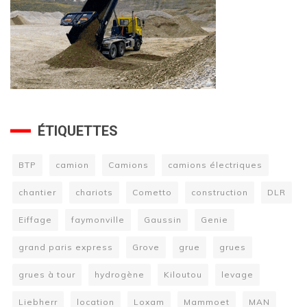
ÉTIQUETTES
BTP
camion
Camions
camions électriques
chantier
chariots
Cometto
construction
DLR
Eiffage
faymonville
Gaussin
Genie
grand paris express
Grove
grue
grues
grues à tour
hydrogène
Kiloutou
levage
Liebherr
location
Loxam
Mammoet
MAN