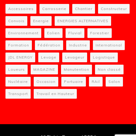
Accessoires
Carrosserie
Chantier
Constructeur
Convois
Energie
ENERGIES ALTERNATIVES
Environnement
Eolien
Fluvial
Forestier
Formation
Fédération
Industrie
International
JDL ENERGY
Levage
Levageur
Logistique
Loueurs
MAGAZINE
Manutention
Non classé
Nucléaire
Occasion
Portuaire
RAil
Salon
Transport
Travail en Hauteur