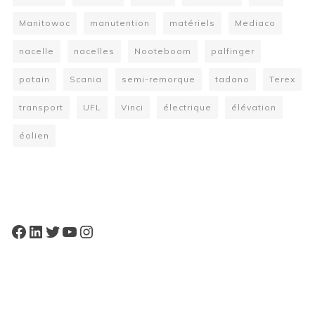
Manitowoc
manutention
matériels
Mediaco
nacelle
nacelles
Nooteboom
palfinger
potain
Scania
semi-remorque
tadano
Terex
transport
UFL
Vinci
électrique
élévation
éolien
W
or
dP
re
ss
bo
oki
ng
ca
le
nd
ar
pl
Facebook
LinkedIn
Twitter
YouTube
Instagram
ugi
n