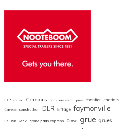
Camions
chariots
chantier
BTP
camions électriques
camion
faymonville
DLR
Eiffage
construction
Cometto
grue
grues
Grove
grand paris express
Gaussin
Genie