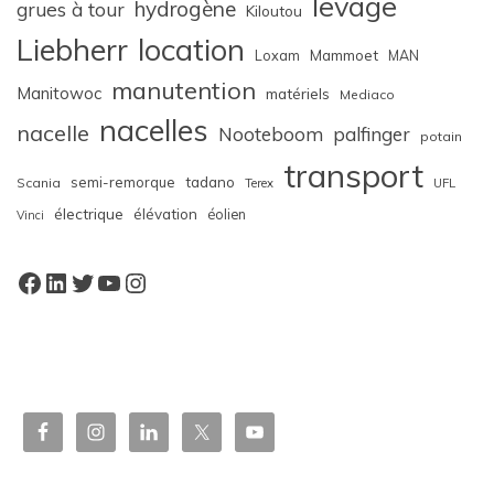
levage
hydrogène
grues à tour
Kiloutou
Liebherr
location
Loxam
Mammoet
MAN
manutention
Manitowoc
matériels
Mediaco
nacelles
nacelle
Nooteboom
palfinger
potain
transport
semi-remorque
tadano
Scania
Terex
UFL
électrique
élévation
éolien
Vinci
Facebook
LinkedIn
Twitter
YouTube
Instagram
W
or
dP
re
ss
bo
oki
ng
ca
le
nd
ar
pl
ugi
n