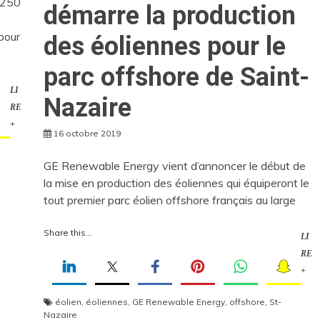
 250
démarre la production
pour
des éoliennes pour le
parc offshore de Saint-
LI
Nazaire
RE
+
16 octobre 2019
GE Renewable Energy vient d’annoncer le début de
la mise en production des éoliennes qui équiperont le
tout premier parc éolien offshore français au large
Share this...
LI
RE
+
éolien
,
éoliennes
,
GE Renewable Energy
,
offshore
,
St-
Nazaire