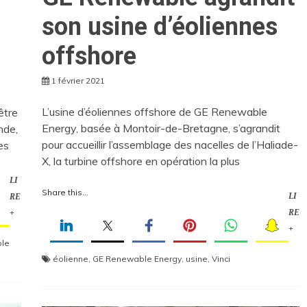
son usine d’éoliennes
offshore
1 février 2021
L’usine d’éoliennes offshore de GE Renewable
être
Energy, basée à Montoir-de-Bretagne, s’agrandit
nde,
pour accueillir l’assemblage des nacelles de l’Haliade-
es
X, la turbine offshore en opération la plus
LI
Share this...
LI
RE
RE
+
+
le
éolienne
,
GE Renewable Energy
,
usine
,
Vinci