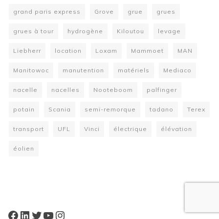
grand paris express
Grove
grue
grues
grues à tour
hydrogène
Kiloutou
levage
Liebherr
location
Loxam
Mammoet
MAN
Manitowoc
manutention
matériels
Mediaco
nacelle
nacelles
Nooteboom
palfinger
potain
Scania
semi-remorque
tadano
Terex
transport
UFL
Vinci
électrique
élévation
éolien
W
or
dP
re
ss
bo
oki
ng
ca
le
nd
ar
pl
Facebook
LinkedIn
Twitter
YouTube
Instagram
ugi
n