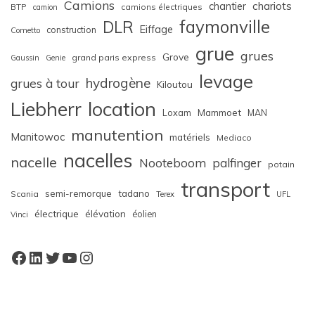
Camions
chariots
chantier
BTP
camions électriques
camion
faymonville
DLR
Eiffage
construction
Cometto
grue
grues
Grove
grand paris express
Gaussin
Genie
levage
hydrogène
grues à tour
Kiloutou
Liebherr
location
Loxam
Mammoet
MAN
manutention
Manitowoc
matériels
Mediaco
nacelles
nacelle
Nooteboom
palfinger
potain
transport
semi-remorque
tadano
Scania
Terex
UFL
électrique
élévation
éolien
Vinci
Facebook
LinkedIn
Twitter
YouTube
Instagram
W
or