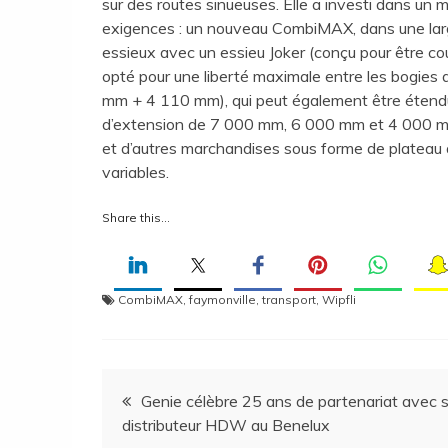
sur des routes sinueuses. Elle a investi dans un 
exigences : un nouveau CombiMAX, dans une larg
essieux avec un essieu Joker (conçu pour être co
opté pour une liberté maximale entre les bogies a
mm + 4 110 mm), qui peut également être étendu 
d’extension de 7 000 mm, 6 000 mm et 4 000 mm
et d’autres marchandises sous forme de plateau à
variables.
Share this…
CombiMAX
,
faymonville
,
transport
,
Wipfli
Navigation
Genie célèbre 25 ans de partenariat avec 
distributeur HDW au Benelux
de