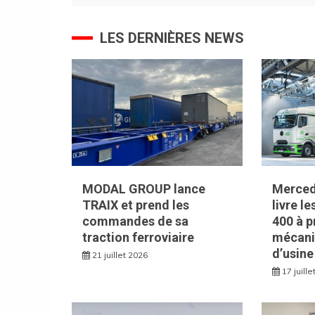
l’article
LES DERNIÈRES NEWS
MODAL GROUP lance
Merced
TRAIX et prend les
livre l
commandes de sa
400 à p
traction ferroviaire
mécani
d’usine
21 juillet 2026
17 juill