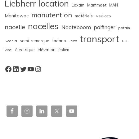
Liebherr
location
Loxam
Mammoet
MAN
manutention
Manitowoc
matériels
Mediaco
nacelles
nacelle
Nooteboom
palfinger
potain
transport
semi-remorque
tadano
Scania
Terex
UFL
électrique
élévation
éolien
Vinci
Facebook
LinkedIn
Twitter
YouTube
Instagram
W
or
dP
re
ss
bo
oki
ng
ca
le
nd
ar
pl
ugi
n