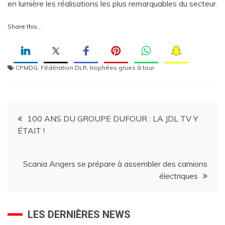
en lumière les réalisations les plus remarquables du secteur.
Share this…
CPMDG
,
Fédération DLR
,
trophées grues à tour
Navigation
100 ANS DU GROUPE DUFOUR : LA JDL TV Y
ÉTAIT !
de
l’article
Scania Angers se prépare à assembler des camions
électriques
LES DERNIÈRES NEWS