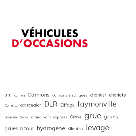
Camions
chariots
chantier
BTP
camions électriques
camion
faymonville
DLR
Eiffage
construction
Cometto
grue
grues
Grove
grand paris express
Gaussin
Genie
levage
hydrogène
grues à tour
Kiloutou