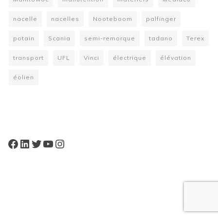
nacelle
nacelles
Nooteboom
palfinger
potain
Scania
semi-remorque
tadano
Terex
transport
UFL
Vinci
électrique
élévation
éolien
W
or
dP
re
ss
bo
oki
ng
ca
le
nd
ar
pl
Facebook
LinkedIn
Twitter
YouTube
Instagram
ugi
n