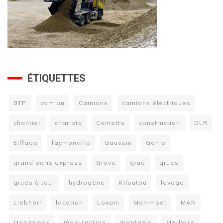
ÉTIQUETTES
BTP
camion
Camions
camions électriques
chantier
chariots
Cometto
construction
DLR
Eiffage
faymonville
Gaussin
Genie
grand paris express
Grove
grue
grues
grues à tour
hydrogène
Kiloutou
levage
Liebherr
location
Loxam
Mammoet
MAN
Manitowoc
manutention
matériels
Mediaco