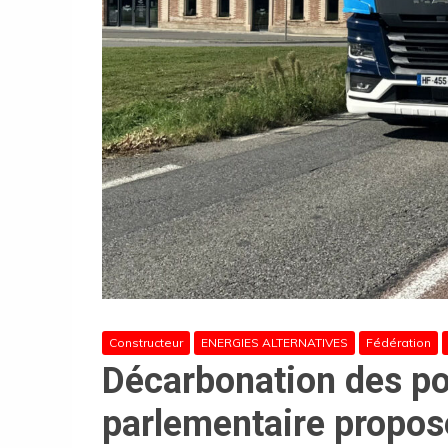
Constructeur
ENERGIES ALTERNATIVES
Fédération
Décarbonation des po
parlementaire propo