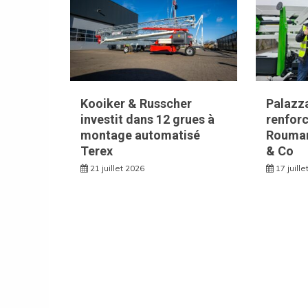
Kooiker & Russcher
Palazza
investit dans 12 grues à
renforc
montage automatisé
Rouman
Terex
& Co
21 juillet 2026
17 juill