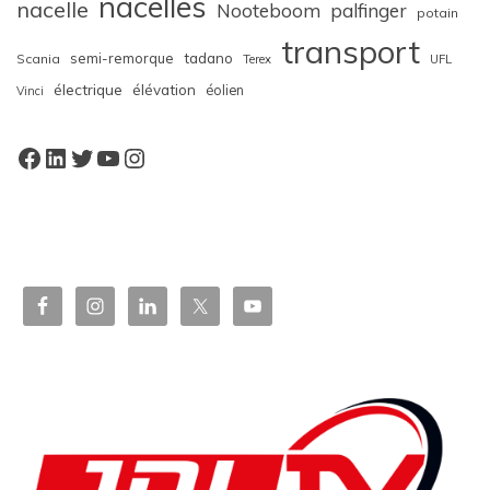
nacelles
nacelle
Nooteboom
palfinger
potain
transport
semi-remorque
tadano
Scania
Terex
UFL
électrique
élévation
éolien
Vinci
Facebook
LinkedIn
Twitter
YouTube
Instagram
W
or
dP
re
ss
bo
oki
ng
ca
le
nd
ar
pl
ugi
n