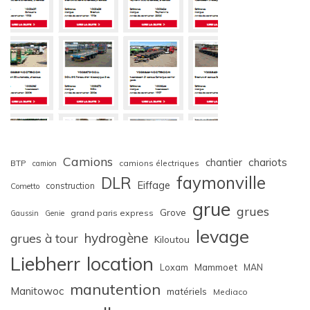
Camions
chariots
chantier
BTP
camions électriques
camion
faymonville
DLR
Eiffage
construction
Cometto
grue
grues
Grove
grand paris express
Gaussin
Genie
levage
hydrogène
grues à tour
Kiloutou
Liebherr
location
Loxam
Mammoet
MAN
manutention
Manitowoc
matériels
Mediaco