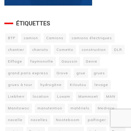
ÉTIQUETTES
BTP
camion
Camions
camions électriques
chantier
chariots
Cometto
construction
DLR
Eiffage
faymonville
Gaussin
Genie
grand paris express
Grove
grue
grues
grues à tour
hydrogène
Kiloutou
levage
Liebherr
location
Loxam
Mammoet
MAN
Manitowoc
manutention
matériels
Mediaco
nacelle
nacelles
Nooteboom
palfinger