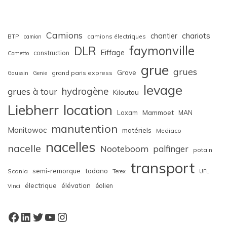
Camions
chariots
chantier
BTP
camions électriques
camion
faymonville
DLR
Eiffage
construction
Cometto
grue
grues
Grove
grand paris express
Gaussin
Genie
levage
hydrogène
grues à tour
Kiloutou
Liebherr
location
Loxam
Mammoet
MAN
manutention
Manitowoc
matériels
Mediaco
nacelles
nacelle
Nooteboom
palfinger
potain
transport
semi-remorque
tadano
Scania
Terex
UFL
électrique
élévation
éolien
Vinci
Facebook
LinkedIn
Twitter
YouTube
Instagram