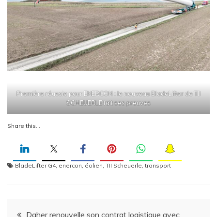
Première réussie pour ENERCON : le nouveau BladeLifter de TII
SCHEUERLE fait ses preuves
Share this…
BladeLifter G4
,
enercon
,
éolien
,
TII Scheuerle
,
transport
Navigation
Daher renouvelle son contrat logistique avec