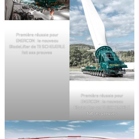
Première réussie pour
ENERCON : le nouveau
BladeLifter de TII SCHEUERLE
fait ses preuves
Première réussie pour
ENERCON : le nouveau
BladeLifter de TII SCHEUERLE
fait ses preuves