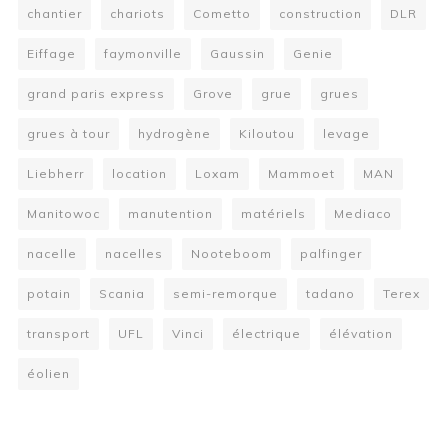
chantier
chariots
Cometto
construction
DLR
Eiffage
faymonville
Gaussin
Genie
grand paris express
Grove
grue
grues
grues à tour
hydrogène
Kiloutou
levage
Liebherr
location
Loxam
Mammoet
MAN
Manitowoc
manutention
matériels
Mediaco
nacelle
nacelles
Nooteboom
palfinger
potain
Scania
semi-remorque
tadano
Terex
transport
UFL
Vinci
électrique
élévation
éolien