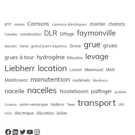
Camions
chariots
chantier
BTP
camions électriques
camion
faymonville
DLR
Eiffage
construction
Cometto
grue
grues
Grove
grand paris express
Gaussin
Genie
levage
hydrogène
grues à tour
Kiloutou
Liebherr
location
Loxam
Mammoet
MAN
manutention
Manitowoc
matériels
Mediaco
nacelles
nacelle
Nooteboom
palfinger
potain
transport
semi-remorque
tadano
Scania
Terex
UFL
électrique
élévation
éolien
Vinci
Facebook
LinkedIn
Twitter
YouTube
Instagram