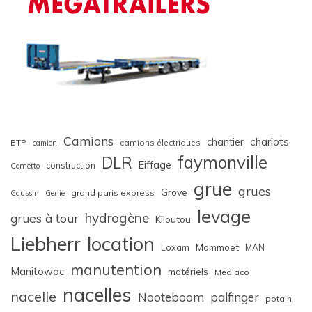
Camions
chariots
chantier
BTP
camions électriques
camion
faymonville
DLR
Eiffage
construction
Cometto
grue
grues
Grove
grand paris express
Gaussin
Genie
levage
hydrogène
grues à tour
Kiloutou
Liebherr
location
Loxam
Mammoet
MAN
manutention
Manitowoc
matériels
Mediaco
nacelles
nacelle
Nooteboom
palfinger
potain