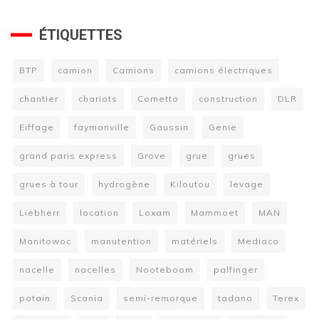
ÉTIQUETTES
BTP
camion
Camions
camions électriques
chantier
chariots
Cometto
construction
DLR
Eiffage
faymonville
Gaussin
Genie
grand paris express
Grove
grue
grues
grues à tour
hydrogène
Kiloutou
levage
Liebherr
location
Loxam
Mammoet
MAN
Manitowoc
manutention
matériels
Mediaco
nacelle
nacelles
Nooteboom
palfinger
potain
Scania
semi-remorque
tadano
Terex