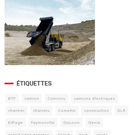
ÉTIQUETTES
BTP
camion
Camions
camions électriques
chantier
chariots
Cometto
construction
DLR
Eiffage
faymonville
Gaussin
Genie
grand paris express
Grove
grue
grues