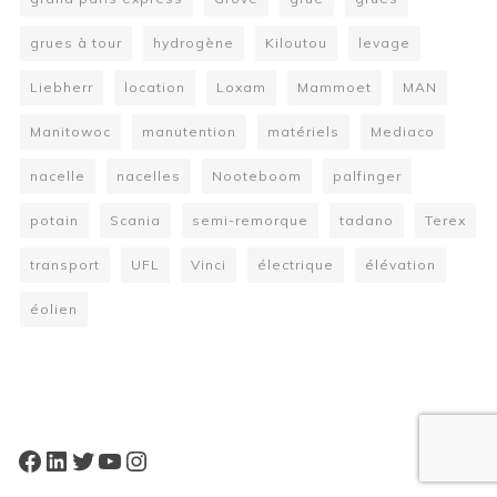
grues à tour
hydrogène
Kiloutou
levage
Liebherr
location
Loxam
Mammoet
MAN
Manitowoc
manutention
matériels
Mediaco
nacelle
nacelles
Nooteboom
palfinger
potain
Scania
semi-remorque
tadano
Terex
transport
UFL
Vinci
électrique
élévation
éolien
W
or
dP
re
ss
bo
oki
ng
ca
le
nd
ar
pl
Facebook
LinkedIn
Twitter
YouTube
Instagram
ugi
n