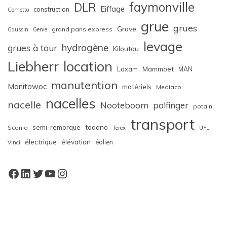
faymonville
DLR
Eiffage
construction
Cometto
grue
grues
Grove
grand paris express
Gaussin
Genie
levage
hydrogène
grues à tour
Kiloutou
Liebherr
location
Loxam
Mammoet
MAN
manutention
Manitowoc
matériels
Mediaco
nacelles
nacelle
Nooteboom
palfinger
potain
transport
semi-remorque
tadano
Scania
Terex
UFL
électrique
élévation
éolien
Vinci
Facebook
LinkedIn
Twitter
YouTube
Instagram
W
or
dP
re
ss
bo
oki
ng
ca
le