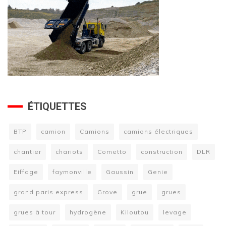
ÉTIQUETTES
BTP
camion
Camions
camions électriques
chantier
chariots
Cometto
construction
DLR
Eiffage
faymonville
Gaussin
Genie
grand paris express
Grove
grue
grues
grues à tour
hydrogène
Kiloutou
levage