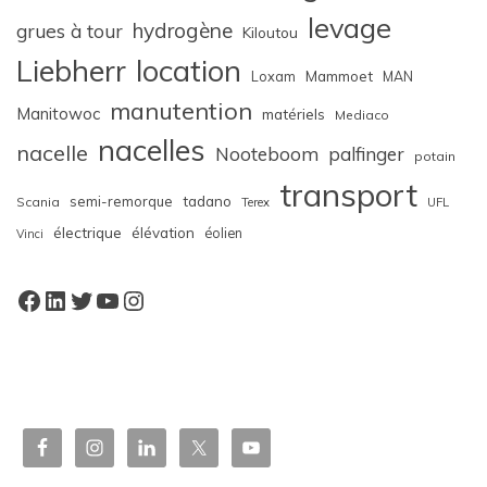
levage
hydrogène
grues à tour
Kiloutou
Liebherr
location
Loxam
Mammoet
MAN
manutention
Manitowoc
matériels
Mediaco
nacelles
nacelle
Nooteboom
palfinger
potain
transport
semi-remorque
tadano
Scania
Terex
UFL
électrique
élévation
éolien
Vinci
Facebook
LinkedIn
Twitter
YouTube
Instagram
W
or
dP
re
ss
bo
oki
ng
ca
le
nd
ar
pl
ugi
n