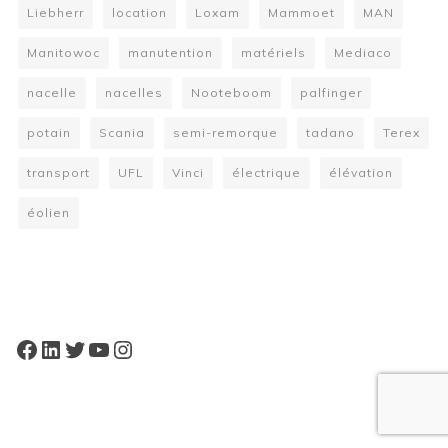
Liebherr
location
Loxam
Mammoet
MAN
Manitowoc
manutention
matériels
Mediaco
nacelle
nacelles
Nooteboom
palfinger
potain
Scania
semi-remorque
tadano
Terex
transport
UFL
Vinci
électrique
élévation
éolien
W
or
dP
re
ss
bo
oki
ng
ca
le
nd
ar
pl
Facebook
LinkedIn
Twitter
YouTube
Instagram
ugi
n