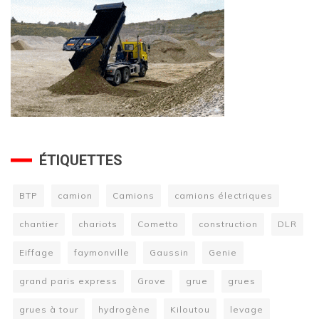
ÉTIQUETTES
BTP
camion
Camions
camions électriques
chantier
chariots
Cometto
construction
DLR
Eiffage
faymonville
Gaussin
Genie
grand paris express
Grove
grue
grues
grues à tour
hydrogène
Kiloutou
levage