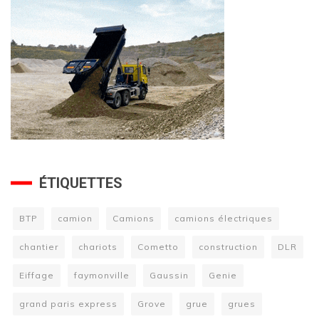
ÉTIQUETTES
BTP
camion
Camions
camions électriques
chantier
chariots
Cometto
construction
DLR
Eiffage
faymonville
Gaussin
Genie
grand paris express
Grove
grue
grues