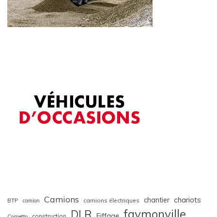
Camions
chariots
chantier
BTP
camions électriques
camion
faymonville
DLR
Eiffage
construction
Cometto