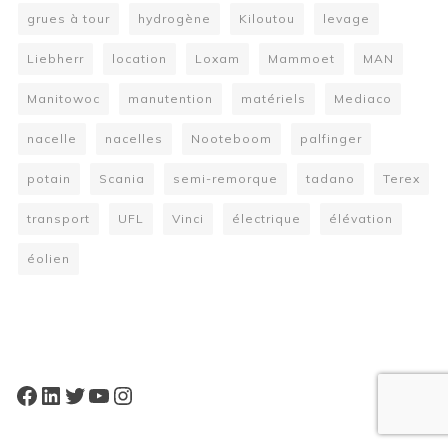
grues à tour
hydrogène
Kiloutou
levage
Liebherr
location
Loxam
Mammoet
MAN
Manitowoc
manutention
matériels
Mediaco
nacelle
nacelles
Nooteboom
palfinger
potain
Scania
semi-remorque
tadano
Terex
transport
UFL
Vinci
électrique
élévation
éolien
W
or
dP
re
ss
bo
oki
ng
ca
le
nd
ar
pl
Facebook
LinkedIn
Twitter
YouTube
Instagram
ugi
n