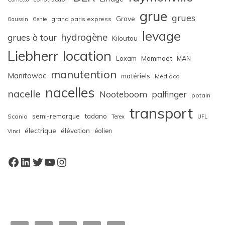
grue
grues
Grove
grand paris express
Gaussin
Genie
levage
hydrogène
grues à tour
Kiloutou
Liebherr
location
Loxam
Mammoet
MAN
manutention
Manitowoc
matériels
Mediaco
nacelles
nacelle
Nooteboom
palfinger
potain
transport
semi-remorque
tadano
Scania
Terex
UFL
électrique
élévation
éolien
Vinci
Facebook
LinkedIn
Twitter
YouTube
Instagram
W
or
dP
re
ss
bo
oki
ng
ca
le
nd
ar
pl
ugi
n