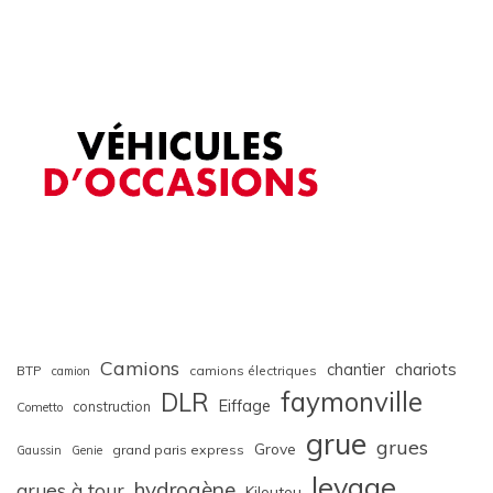
Camions
chariots
chantier
BTP
camions électriques
camion
faymonville
DLR
Eiffage
construction
Cometto
grue
grues
Grove
grand paris express
Gaussin
Genie
levage
hydrogène
grues à tour
Kiloutou