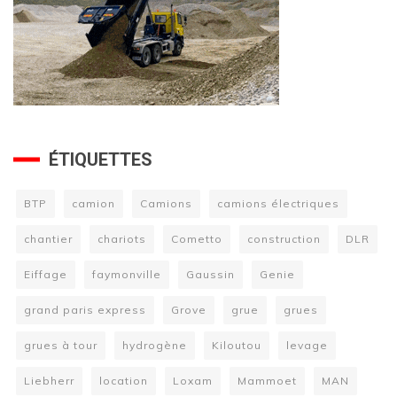
ÉTIQUETTES
BTP
camion
Camions
camions électriques
chantier
chariots
Cometto
construction
DLR
Eiffage
faymonville
Gaussin
Genie
grand paris express
Grove
grue
grues
grues à tour
hydrogène
Kiloutou
levage
Liebherr
location
Loxam
Mammoet
MAN