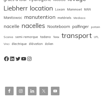
Liebherr
location
Loxam
Mammoet
MAN
manutention
Manitowoc
matériels
Mediaco
nacelles
nacelle
Nooteboom
palfinger
potain
transport
semi-remorque
tadano
Scania
Terex
UFL
électrique
élévation
éolien
Vinci
Facebook
LinkedIn
Twitter
YouTube
Instagram
W
or
dP
re
ss
bo
oki
ng
ca
le
nd
ar
pl
ugi
n