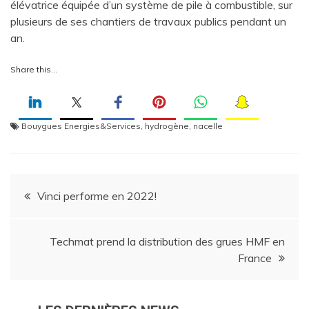
élévatrice équipée d’un système de pile à combustible, sur
plusieurs de ses chantiers de travaux publics pendant un
an.
Share this…
Bouygues Energies&Services
,
hydrogène
,
nacelle
Navigation
Vinci performe en 2022!
de
Techmat prend la distribution des grues HMF en
l’article
France