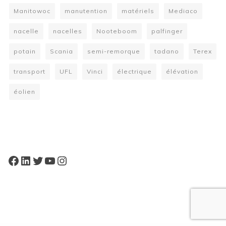
Manitowoc
manutention
matériels
Mediaco
nacelle
nacelles
Nooteboom
palfinger
potain
Scania
semi-remorque
tadano
Terex
transport
UFL
Vinci
électrique
élévation
éolien
W
or
dP
re
ss
bo
oki
ng
ca
le
nd
ar
pl
Facebook
LinkedIn
Twitter
YouTube
Instagram
ugi
n