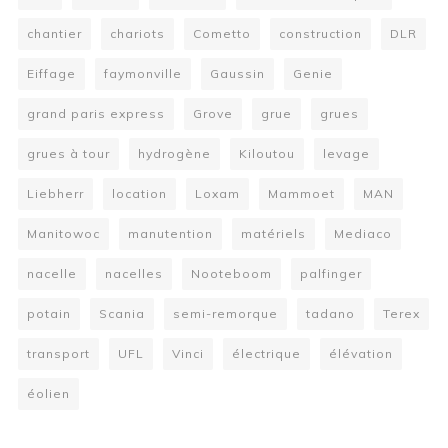
chantier
chariots
Cometto
construction
DLR
Eiffage
faymonville
Gaussin
Genie
grand paris express
Grove
grue
grues
grues à tour
hydrogène
Kiloutou
levage
Liebherr
location
Loxam
Mammoet
MAN
Manitowoc
manutention
matériels
Mediaco
nacelle
nacelles
Nooteboom
palfinger
potain
Scania
semi-remorque
tadano
Terex
transport
UFL
Vinci
électrique
élévation
éolien