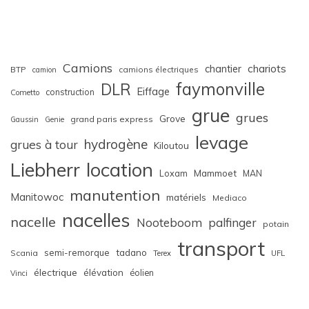
Camions
chariots
chantier
BTP
camions électriques
camion
faymonville
DLR
Eiffage
construction
Cometto
grue
grues
Grove
grand paris express
Gaussin
Genie
levage
hydrogène
grues à tour
Kiloutou
Liebherr
location
Loxam
Mammoet
MAN
manutention
Manitowoc
matériels
Mediaco
nacelles
nacelle
Nooteboom
palfinger
potain
transport
semi-remorque
tadano
Scania
Terex
UFL
électrique
élévation
éolien
Vinci