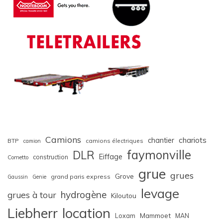
Camions
chariots
chantier
BTP
camions électriques
camion
faymonville
DLR
Eiffage
construction
Cometto
grue
grues
Grove
grand paris express
Gaussin
Genie
levage
hydrogène
grues à tour
Kiloutou
Liebherr
location
Loxam
Mammoet
MAN