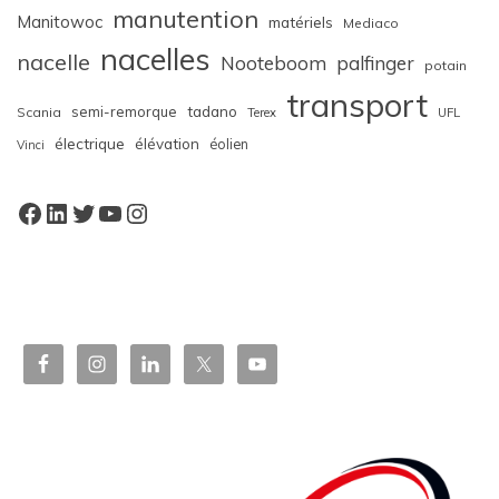
manutention
Manitowoc
matériels
Mediaco
nacelles
nacelle
Nooteboom
palfinger
potain
transport
semi-remorque
tadano
Scania
Terex
UFL
électrique
élévation
éolien
Vinci
Facebook
LinkedIn
Twitter
YouTube
Instagram
W
or
dP
re
ss
bo
oki
ng
ca
le
nd
ar
pl
ugi
n