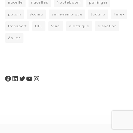
nacelle
nacelles
Nooteboom
palfinger
potain
Scania
semi-remorque
tadano
Terex
transport
UFL
Vinci
électrique
élévation
éolien
W
or
dP
re
ss
bo
oki
ng
ca
le
nd
ar
pl
Facebook
LinkedIn
Twitter
YouTube
Instagram
ugi
n