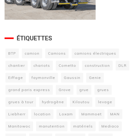
ÉTIQUETTES
BTP
camion
Camions
camions électriques
chantier
chariots
Cometto
construction
DLR
Eiffage
faymonville
Gaussin
Genie
grand paris express
Grove
grue
grues
grues à tour
hydrogène
Kiloutou
levage
Liebherr
location
Loxam
Mammoet
MAN
Manitowoc
manutention
matériels
Mediaco