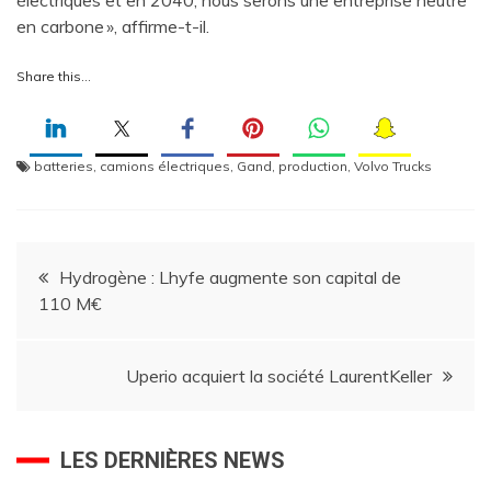
en carbone », affirme-t-il.
Share this…
batteries
,
camions électriques
,
Gand
,
production
,
Volvo Trucks
Navigation
Hydrogène : Lhyfe augmente son capital de
110 M€
de
l’article
Uperio acquiert la société LaurentKeller
LES DERNIÈRES NEWS