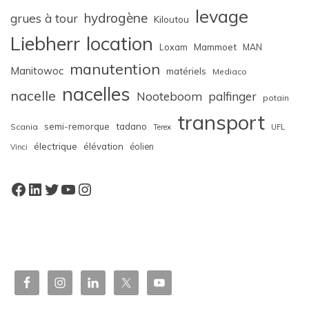
levage
hydrogène
grues à tour
Kiloutou
Liebherr
location
Loxam
Mammoet
MAN
manutention
Manitowoc
matériels
Mediaco
nacelles
nacelle
Nooteboom
palfinger
potain
transport
semi-remorque
tadano
Scania
Terex
UFL
électrique
élévation
éolien
Vinci
Facebook
LinkedIn
Twitter
YouTube
Instagram
W
or
dP
re
ss
bo
oki
ng
ca
le
nd
ar
pl
ugi
n