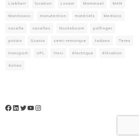
Liebherr
location
Loxam
Mammoet
MAN
Manitowoc
manutention
matériels
Mediaco
nacelle
nacelles
Nooteboom
palfinger
potain
Scania
semi-remorque
tadano
Terex
transport
UFL
Vinci
électrique
élévation
éolien
W
or
dP
re
ss
bo
oki
ng
ca
le
nd
ar
pl
Facebook
LinkedIn
Twitter
YouTube
Instagram
ugi
n