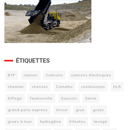
ÉTIQUETTES
BTP
camion
Camions
camions électriques
chantier
chariots
Cometto
construction
DLR
Eiffage
faymonville
Gaussin
Genie
grand paris express
Grove
grue
grues
grues à tour
hydrogène
Kiloutou
levage