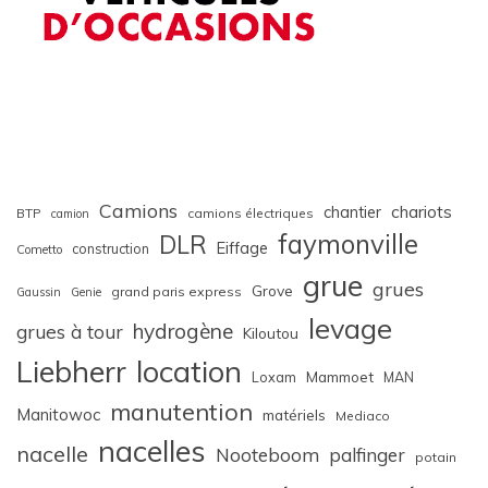
Camions
chariots
chantier
BTP
camions électriques
camion
faymonville
DLR
Eiffage
construction
Cometto
grue
grues
Grove
grand paris express
Gaussin
Genie
levage
hydrogène
grues à tour
Kiloutou
Liebherr
location
Loxam
Mammoet
MAN
manutention
Manitowoc
matériels
Mediaco
nacelles
nacelle
Nooteboom
palfinger
potain