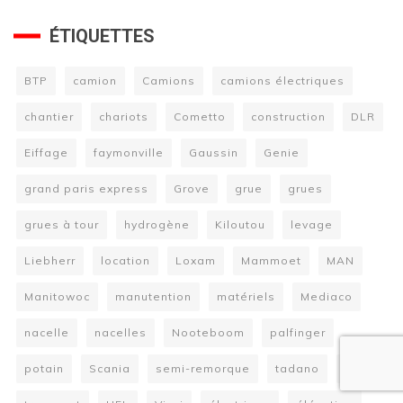
ÉTIQUETTES
BTP
camion
Camions
camions électriques
chantier
chariots
Cometto
construction
DLR
Eiffage
faymonville
Gaussin
Genie
grand paris express
Grove
grue
grues
grues à tour
hydrogène
Kiloutou
levage
Liebherr
location
Loxam
Mammoet
MAN
Manitowoc
manutention
matériels
Mediaco
nacelle
nacelles
Nooteboom
palfinger
potain
Scania
semi-remorque
tadano
Terex