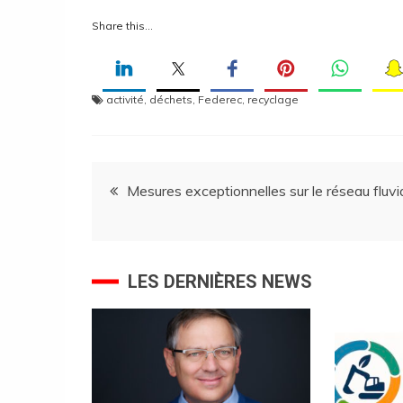
Share this…
activité
,
déchets
,
Federec
,
recyclage
Navigation
Mesures exceptionnelles sur le réseau fluvi
de
l’article
LES DERNIÈRES NEWS