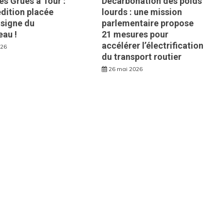
s Grues à Tour :
Décarbonation des poids
édition placée
lourds : une mission
 signe du
parlementaire propose
eau !
21 mesures pour
accélérer l’électrification
026
du transport routier
26 mai 2026