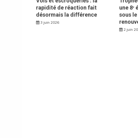
Vols et escroqueries : la
Trophée
rapidité de réaction fait
une 8ᵉ 
désormais la différence
sous le
renouv
3 juin 2026
2 juin 2