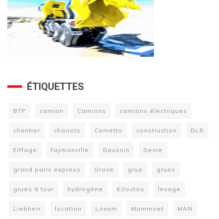
ÉTIQUETTES
BTP
camion
Camions
camions électriques
chantier
chariots
Cometto
construction
DLR
Eiffage
faymonville
Gaussin
Genie
grand paris express
Grove
grue
grues
grues à tour
hydrogène
Kiloutou
levage
Liebherr
location
Loxam
Mammoet
MAN