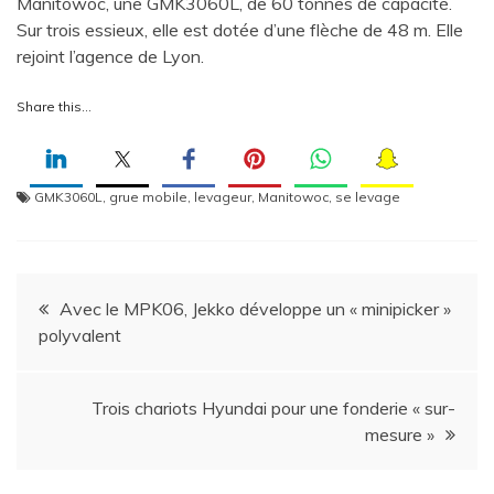
Manitowoc, une GMK3060L, de 60 tonnes de capacité.
Sur trois essieux, elle est dotée d’une flèche de 48 m. Elle
rejoint l’agence de Lyon.
Share this…
GMK3060L
,
grue mobile
,
levageur
,
Manitowoc
,
se levage
Navigation
Avec le MPK06, Jekko développe un « minipicker »
polyvalent
de
l’article
Trois chariots Hyundai pour une fonderie « sur-
mesure »