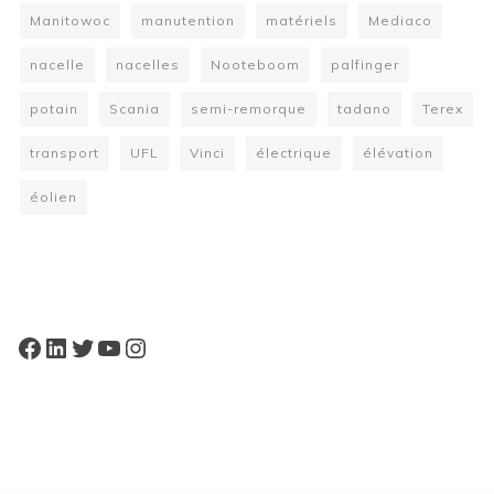
Manitowoc
manutention
matériels
Mediaco
nacelle
nacelles
Nooteboom
palfinger
potain
Scania
semi-remorque
tadano
Terex
transport
UFL
Vinci
électrique
élévation
éolien
W
or
dP
re
ss
bo
oki
ng
ca
le
nd
ar
pl
Facebook
LinkedIn
Twitter
YouTube
Instagram
ugi
n