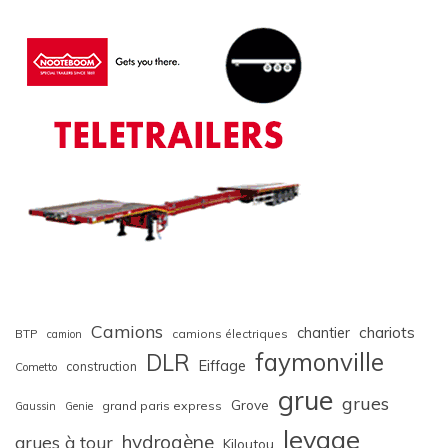
Camions
chariots
chantier
BTP
camions électriques
camion
faymonville
DLR
Eiffage
construction
Cometto
grue
grues
Grove
grand paris express
Gaussin
Genie
levage
hydrogène
grues à tour
Kiloutou