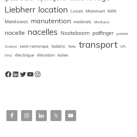
Liebherr
location
Loxam
Mammoet
MAN
manutention
Manitowoc
matériels
Mediaco
nacelles
nacelle
Nooteboom
palfinger
potain
transport
semi-remorque
tadano
Scania
Terex
UFL
électrique
élévation
éolien
Vinci
Facebook
LinkedIn
Twitter
YouTube
Instagram
W
or
dP
re
ss
bo
oki
ng
ca
le
nd
ar
pl
ugi
n