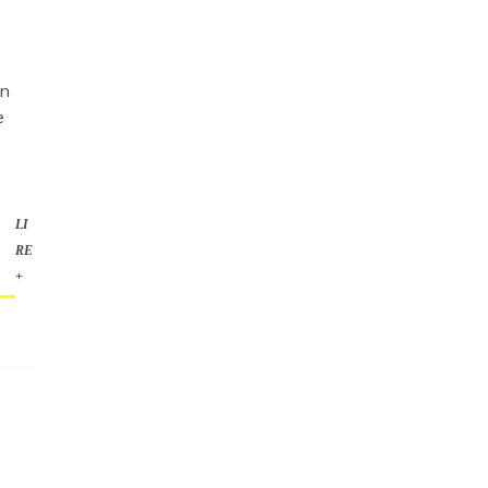
on
e
LI
RE
+