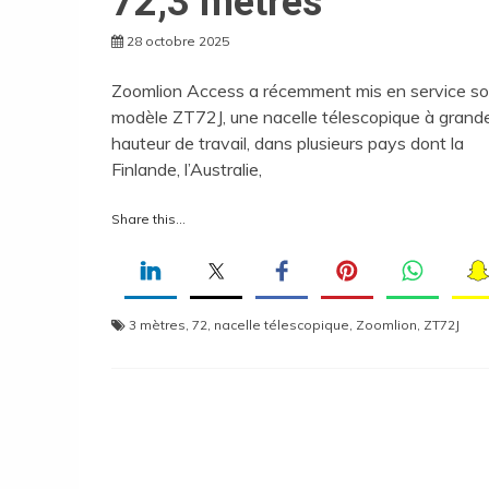
72,3 mètres
28 octobre 2025
Zoomlion Access a récemment mis en service s
modèle ZT72J, une nacelle télescopique à grand
hauteur de travail, dans plusieurs pays dont la
Finlande, l’Australie,
Share this...
3 mètres
,
72
,
nacelle télescopique
,
Zoomlion
,
ZT72J