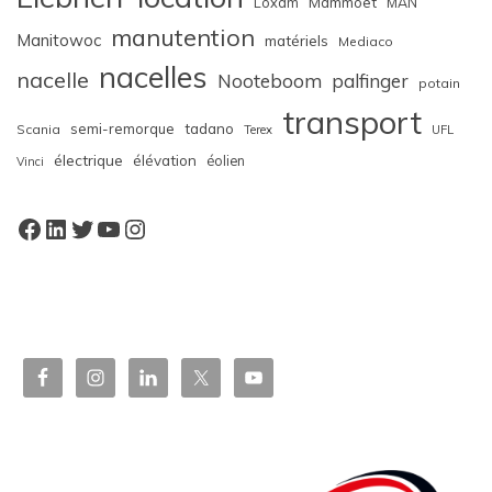
Loxam
Mammoet
MAN
manutention
Manitowoc
matériels
Mediaco
nacelles
nacelle
Nooteboom
palfinger
potain
transport
semi-remorque
tadano
Scania
Terex
UFL
électrique
élévation
éolien
Vinci
Facebook
LinkedIn
Twitter
YouTube
Instagram
W
or
dP
re
ss
bo
oki
ng
ca
le
nd
ar
pl
ugi
n