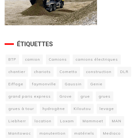
ÉTIQUETTES
BTP
camion
Camions
camions électriques
chantier
chariots
Cometto
construction
DLR
Eiffage
faymonville
Gaussin
Genie
grand paris express
Grove
grue
grues
grues à tour
hydrogène
Kiloutou
levage
Liebherr
location
Loxam
Mammoet
MAN
Manitowoc
manutention
matériels
Mediaco