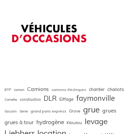
Camions
chariots
chantier
BTP
camions électriques
camion
faymonville
DLR
Eiffage
construction
Cometto
grue
grues
Grove
grand paris express
Gaussin
Genie
levage
hydrogène
grues à tour
Kiloutou
Liebherr
location