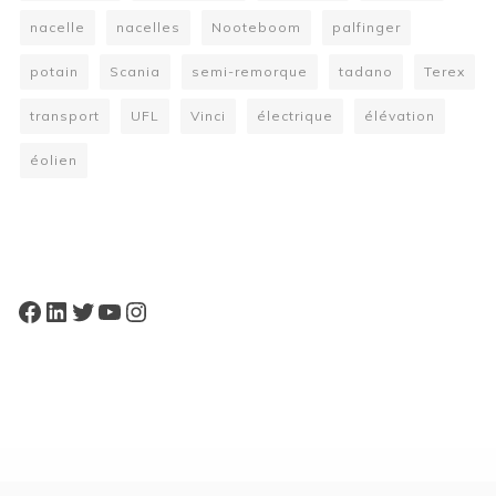
nacelle
nacelles
Nooteboom
palfinger
potain
Scania
semi-remorque
tadano
Terex
transport
UFL
Vinci
électrique
élévation
éolien
W
or
dP
re
ss
bo
oki
ng
ca
le
nd
ar
pl
Facebook
LinkedIn
Twitter
YouTube
Instagram
ugi
n