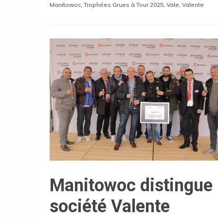
Manitowoc
,
Trophées Grues à Tour 2025
,
Vale
,
Valente
Manitowoc distingue 
société Valente