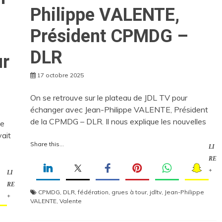
Philippe VALENTE,
Président CPMDG –
DLR
ur
17 octobre 2025
On se retrouve sur le plateau de JDL TV pour
échanger avec Jean-Philippe VALENTE, Président
de la CPMDG – DLR. Il nous explique les nouvelles
ue
vait
Share this...
LI
RE
+
LI
RE
CPMDG
,
DLR
,
fédération
,
grues à tour
,
jdltv
,
Jean-Philippe
+
VALENTE
,
Valente