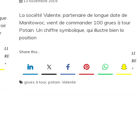
13 novembre 2019
La société Valente, partenaire de longue date de
gue
Manitowoc, vient de commander 100 grues à tour
oir
Potain. Un chiffre symbolique, qui illustre bien la
r
position
LI
Share this...
LI
RE
RE
+
+
grues à tour
,
potain
,
Valente