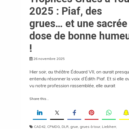
2025 : Piaf, des
grues… et une sacrée
dose de bonne hume
!
26 novembre 2025
Hier soir, au théâtre Édouard VII, on aurait presq
entendu résonner la voix d’Édith Piaf. Et si elle a
vu notre profession rassemblée, elle aurait
Share this...
CAD42
,
CPMDG
,
DLR
,
grue
,
grues à tour
,
Liebherr
,