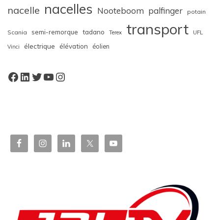
nacelles
nacelle
Nooteboom
palfinger
potain
transport
semi-remorque
tadano
Scania
Terex
UFL
électrique
élévation
éolien
Vinci
Facebook
LinkedIn
Twitter
YouTube
Instagram
W
or
dP
re
ss
bo
oki
ng
ca
le
nd
ar
pl
ugi
n