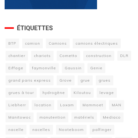
ÉTIQUETTES
BTP
camion
Camions
camions électriques
chantier
chariots
Cometto
construction
DLR
Eiffage
faymonville
Gaussin
Genie
grand paris express
Grove
grue
grues
grues à tour
hydrogène
Kiloutou
levage
Liebherr
location
Loxam
Mammoet
MAN
Manitowoc
manutention
matériels
Mediaco
nacelle
nacelles
Nooteboom
palfinger