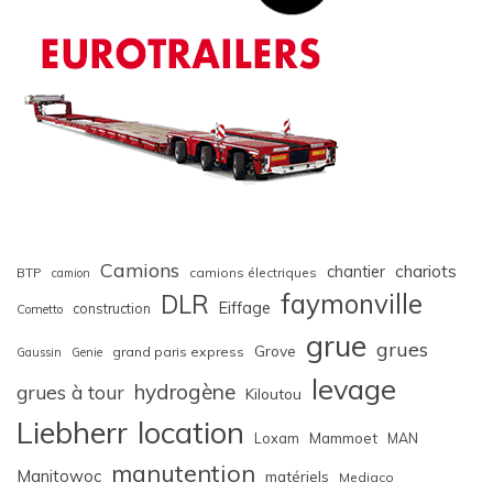
Camions
chariots
chantier
BTP
camions électriques
camion
faymonville
DLR
Eiffage
construction
Cometto
grue
grues
Grove
grand paris express
Gaussin
Genie
levage
hydrogène
grues à tour
Kiloutou
Liebherr
location
Loxam
Mammoet
MAN
manutention
Manitowoc
matériels
Mediaco