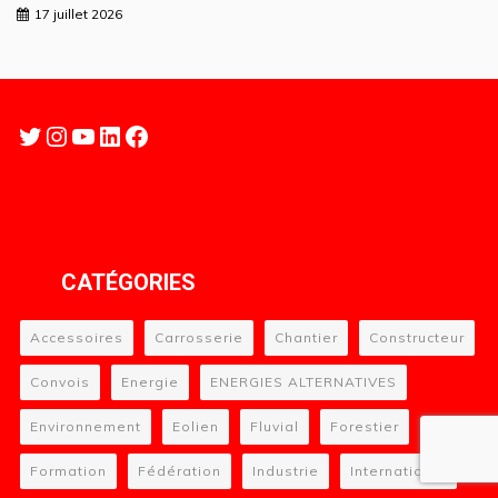
17 juillet 2026
Twitter
Instagram
YouTube
LinkedIn
Facebook
CATÉGORIES
Accessoires
Carrosserie
Chantier
Constructeur
Convois
Energie
ENERGIES ALTERNATIVES
Environnement
Eolien
Fluvial
Forestier
Formation
Fédération
Industrie
International