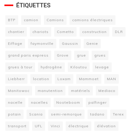
ÉTIQUETTES
BTP
camion
Camions
camions électriques
chantier
chariots
Cometto
construction
DLR
Eiffage
faymonville
Gaussin
Genie
grand paris express
Grove
grue
grues
grues à tour
hydrogène
Kiloutou
levage
Liebherr
location
Loxam
Mammoet
MAN
Manitowoc
manutention
matériels
Mediaco
nacelle
nacelles
Nooteboom
palfinger
potain
Scania
semi-remorque
tadano
Terex
transport
UFL
Vinci
électrique
élévation