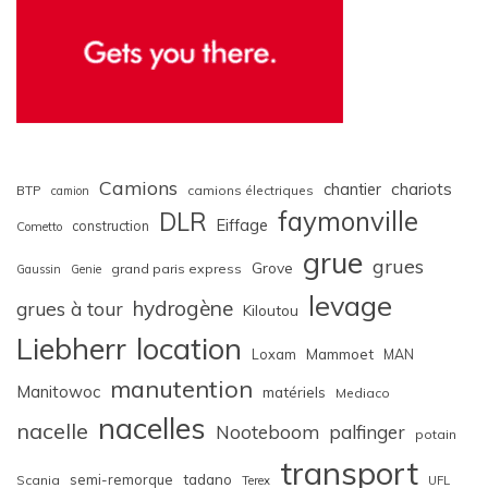
Camions
chariots
chantier
BTP
camions électriques
camion
faymonville
DLR
Eiffage
construction
Cometto
grue
grues
Grove
grand paris express
Gaussin
Genie
levage
hydrogène
grues à tour
Kiloutou
Liebherr
location
Loxam
Mammoet
MAN
manutention
Manitowoc
matériels
Mediaco
nacelles
nacelle
Nooteboom
palfinger
potain
transport
semi-remorque
tadano
Scania
Terex
UFL