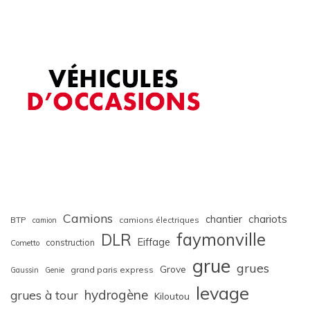
Camions
chariots
chantier
BTP
camions électriques
camion
faymonville
DLR
Eiffage
construction
Cometto
grue
grues
Grove
grand paris express
Gaussin
Genie
levage
hydrogène
grues à tour
Kiloutou