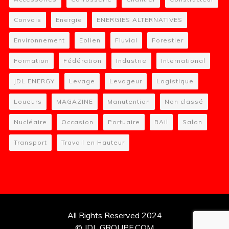
Convois
Energie
ENERGIES ALTERNATIVES
Environnement
Eolien
Fluvial
Forestier
Formation
Fédération
Industrie
International
JDL ENERGY
Levage
Levageur
Logistique
Loueurs
MAGAZINE
Manutention
Non classé
Nucléaire
Occasion
Portuaire
RAil
Salon
Transport
Travail en Hauteur
All Rights Reserved 2024
© JDL GROUPE.COM