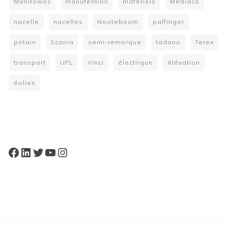
Manitowoc
manutention
matériels
Mediaco
nacelle
nacelles
Nooteboom
palfinger
potain
Scania
semi-remorque
tadano
Terex
transport
UFL
Vinci
électrique
élévation
éolien
W
or
dP
re
ss
bo
oki
ng
ca
le
nd
ar
pl
Facebook
LinkedIn
Twitter
YouTube
Instagram
ugi
n