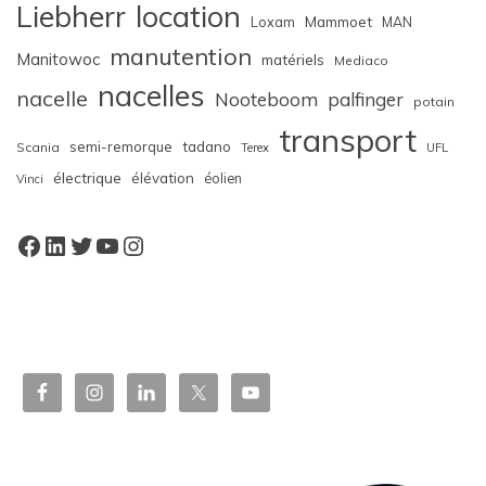
Liebherr
location
Loxam
Mammoet
MAN
manutention
Manitowoc
matériels
Mediaco
nacelles
nacelle
Nooteboom
palfinger
potain
transport
semi-remorque
tadano
Scania
Terex
UFL
électrique
élévation
éolien
Vinci
Facebook
LinkedIn
Twitter
YouTube
Instagram
W
or
dP
re
ss
bo
oki
ng
ca
le
nd
ar
pl
ugi
n