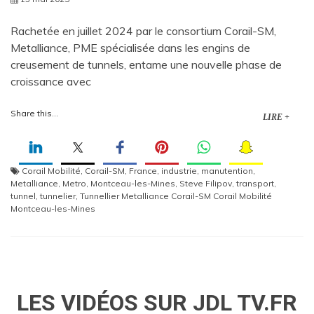
Rachetée en juillet 2024 par le consortium Corail-SM,
Metalliance, PME spécialisée dans les engins de
creusement de tunnels, entame une nouvelle phase de
croissance avec
Share this...
LIRE +
Corail Mobilité
,
Corail-SM
,
France
,
industrie
,
manutention
,
Metalliance
,
Metro
,
Montceau-les-Mines
,
Steve Filipov
,
transport
,
tunnel
,
tunnelier
,
Tunnellier Metalliance Corail-SM Corail Mobilité
Montceau-les-Mines
LES VIDÉOS SUR JDL TV.FR