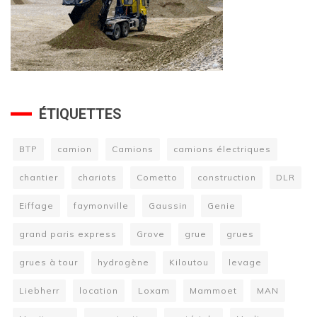
ÉTIQUETTES
BTP
camion
Camions
camions électriques
chantier
chariots
Cometto
construction
DLR
Eiffage
faymonville
Gaussin
Genie
grand paris express
Grove
grue
grues
grues à tour
hydrogène
Kiloutou
levage
Liebherr
location
Loxam
Mammoet
MAN