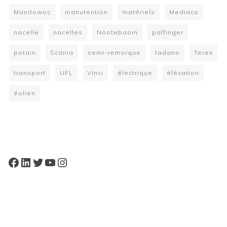
Manitowoc
manutention
matériels
Mediaco
nacelle
nacelles
Nooteboom
palfinger
potain
Scania
semi-remorque
tadano
Terex
transport
UFL
Vinci
électrique
élévation
éolien
W
or
dP
re
ss
bo
oki
ng
ca
le
nd
ar
pl
Facebook
LinkedIn
Twitter
YouTube
Instagram
ugi
n