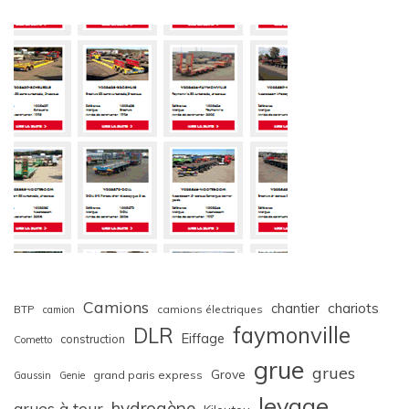
Camions
chariots
chantier
BTP
camions électriques
camion
faymonville
DLR
Eiffage
construction
Cometto
grue
grues
Grove
grand paris express
Gaussin
Genie
levage
hydrogène
grues à tour