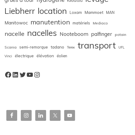
Kiloutou
Liebherr
location
Loxam
Mammoet
MAN
manutention
Manitowoc
matériels
Mediaco
nacelles
nacelle
Nooteboom
palfinger
potain
transport
semi-remorque
tadano
Scania
Terex
UFL
électrique
élévation
éolien
Vinci
Facebook
LinkedIn
Twitter
YouTube
Instagram
W
or
dP
re
ss
bo
oki
ng
ca
le
nd
ar
pl
ugi
n