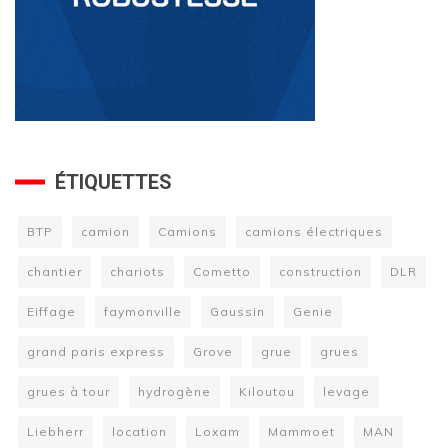
ÉTIQUETTES
BTP
camion
Camions
camions électriques
chantier
chariots
Cometto
construction
DLR
Eiffage
faymonville
Gaussin
Genie
grand paris express
Grove
grue
grues
grues à tour
hydrogène
Kiloutou
levage
Liebherr
location
Loxam
Mammoet
MAN