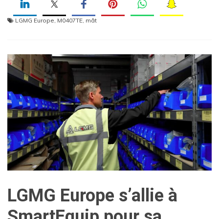
LGMG Europe
,
M0407TE
,
mât
LGMG Europe s’allie à
SmartEquip pour sa