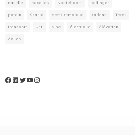
nacelle
nacelles
Nooteboom
palfinger
potain
Scania
semi-remorque
tadano
Terex
transport
UFL
Vinci
électrique
élévation
éolien
W
or
dP
re
ss
bo
oki
ng
ca
le
nd
ar
pl
Facebook
LinkedIn
Twitter
YouTube
Instagram
ugi
n