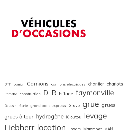
Camions
chariots
chantier
BTP
camions électriques
camion
faymonville
DLR
Eiffage
construction
Cometto
grue
grues
Grove
grand paris express
Gaussin
Genie
levage
hydrogène
grues à tour
Kiloutou
Liebherr
location
Loxam
Mammoet
MAN