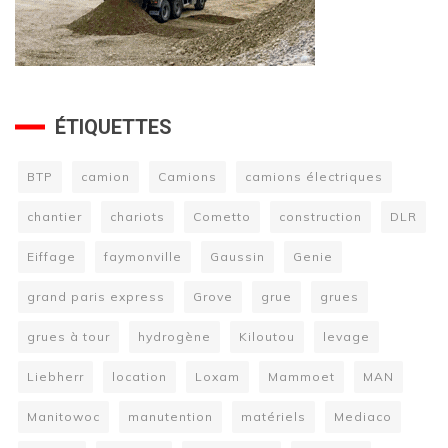
ÉTIQUETTES
BTP
camion
Camions
camions électriques
chantier
chariots
Cometto
construction
DLR
Eiffage
faymonville
Gaussin
Genie
grand paris express
Grove
grue
grues
grues à tour
hydrogène
Kiloutou
levage
Liebherr
location
Loxam
Mammoet
MAN
Manitowoc
manutention
matériels
Mediaco