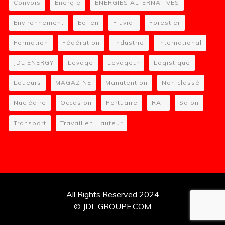
Convois
Energie
ENERGIES ALTERNATIVES
Environnement
Eolien
Fluvial
Forestier
Formation
Fédération
Industrie
International
JDL ENERGY
Levage
Levageur
Logistique
Loueurs
MAGAZINE
Manutention
Non classé
Nucléaire
Occasion
Portuaire
RAil
Salon
Transport
Travail en Hauteur
All Rights Reserved 2024
© JDL GROUPE.COM