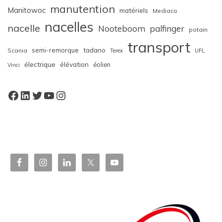
manutention
Manitowoc
matériels
Mediaco
nacelles
nacelle
Nooteboom
palfinger
potain
transport
semi-remorque
tadano
Scania
Terex
UFL
électrique
élévation
éolien
Vinci
Facebook
LinkedIn
Twitter
YouTube
Instagram
W
or
dP
re
ss
bo
oki
ng
ca
le
nd
ar
pl
ugi
n