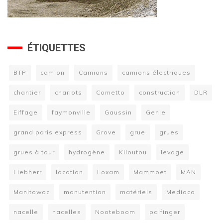
ÉTIQUETTES
BTP
camion
Camions
camions électriques
chantier
chariots
Cometto
construction
DLR
Eiffage
faymonville
Gaussin
Genie
grand paris express
Grove
grue
grues
grues à tour
hydrogène
Kiloutou
levage
Liebherr
location
Loxam
Mammoet
MAN
Manitowoc
manutention
matériels
Mediaco
nacelle
nacelles
Nooteboom
palfinger