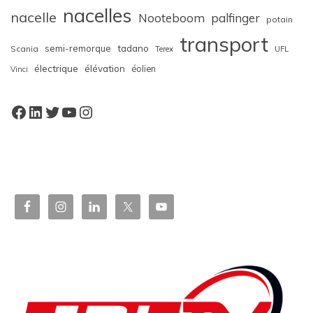
nacelles
nacelle
Nooteboom
palfinger
potain
transport
semi-remorque
tadano
Scania
Terex
UFL
électrique
élévation
éolien
Vinci
Facebook
LinkedIn
Twitter
YouTube
Instagram
W
or
dP
re
ss
bo
oki
ng
ca
le
nd
ar
pl
ugi
n