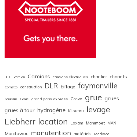
Camions
chariots
chantier
BTP
camions électriques
camion
faymonville
DLR
Eiffage
construction
Cometto
grue
grues
Grove
grand paris express
Gaussin
Genie
levage
hydrogène
grues à tour
Kiloutou
Liebherr
location
Loxam
Mammoet
MAN
manutention
Manitowoc
matériels
Mediaco