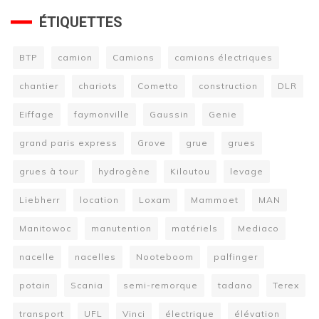
ÉTIQUETTES
BTP
camion
Camions
camions électriques
chantier
chariots
Cometto
construction
DLR
Eiffage
faymonville
Gaussin
Genie
grand paris express
Grove
grue
grues
grues à tour
hydrogène
Kiloutou
levage
Liebherr
location
Loxam
Mammoet
MAN
Manitowoc
manutention
matériels
Mediaco
nacelle
nacelles
Nooteboom
palfinger
potain
Scania
semi-remorque
tadano
Terex
transport
UFL
Vinci
électrique
élévation