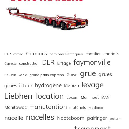
Camions
chariots
chantier
BTP
camions électriques
camion
faymonville
DLR
Eiffage
construction
Cometto
grue
grues
Grove
grand paris express
Gaussin
Genie
levage
hydrogène
grues à tour
Kiloutou
Liebherr
location
Loxam
Mammoet
MAN
manutention
Manitowoc
matériels
Mediaco
nacelles
nacelle
Nooteboom
palfinger
potain
transport