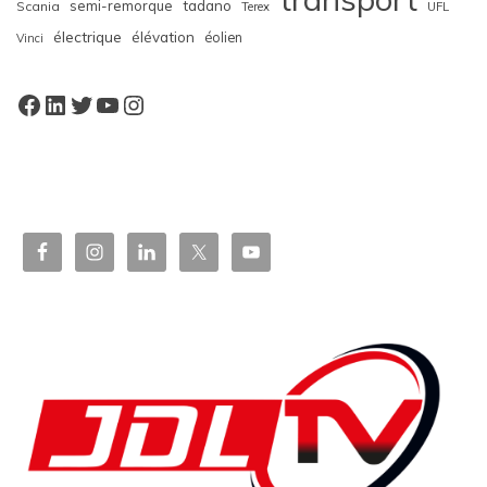
semi-remorque
tadano
Scania
Terex
UFL
électrique
élévation
éolien
Vinci
Facebook
LinkedIn
Twitter
YouTube
Instagram
W
or
dP
re
ss
bo
oki
ng
ca
le
nd
ar
pl
ugi
n