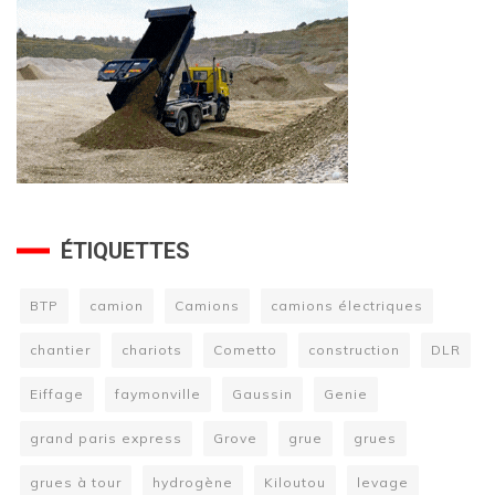
ÉTIQUETTES
BTP
camion
Camions
camions électriques
chantier
chariots
Cometto
construction
DLR
Eiffage
faymonville
Gaussin
Genie
grand paris express
Grove
grue
grues
grues à tour
hydrogène
Kiloutou
levage