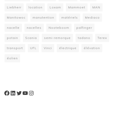
Liebherr
location
Loxam
Mammoet
MAN
Manitowoc
manutention
matériels
Mediaco
nacelle
nacelles
Nooteboom
palfinger
potain
Scania
semi-remorque
tadano
Terex
transport
UFL
Vinci
électrique
élévation
éolien
W
or
dP
re
ss
bo
oki
ng
ca
le
nd
ar
pl
Facebook
LinkedIn
Twitter
YouTube
Instagram
ugi
n