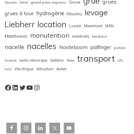
grue
grues
Grove
grand paris express
Gaussin
Genie
levage
hydrogène
grues à tour
Kiloutou
Liebherr
location
Loxam
Mammoet
MAN
manutention
Manitowoc
matériels
Mediaco
nacelles
nacelle
Nooteboom
palfinger
potain
transport
semi-remorque
tadano
Scania
Terex
UFL
électrique
élévation
éolien
Vinci
Facebook
LinkedIn
Twitter
YouTube
Instagram
W
or
dP
re
ss
bo
oki
ng
ca
le
nd
ar
pl
ugi
n