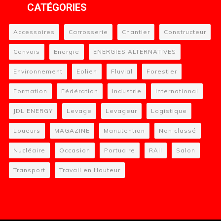
CATÉGORIES
Accessoires
Carrosserie
Chantier
Constructeur
Convois
Energie
ENERGIES ALTERNATIVES
Environnement
Eolien
Fluvial
Forestier
Formation
Fédération
Industrie
International
JDL ENERGY
Levage
Levageur
Logistique
Loueurs
MAGAZINE
Manutention
Non classé
Nucléaire
Occasion
Portuaire
RAil
Salon
Transport
Travail en Hauteur